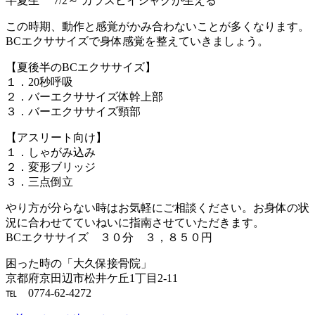
半夏生 7/2～ カラスビイシャクが生える
この時期、動作と感覚がかみ合わないことが多くなります。
BCエクササイズで身体感覚を整えていきましょう。
【夏後半のBCエクササイズ】
１．20秒呼吸
２．バーエクササイズ体幹上部
３．バーエクササイズ頸部
【アスリート向け】
１．しゃがみ込み
２．変形ブリッジ
３．三点倒立
やり方が分らない時はお気軽にご相談ください。お身体の状
況に合わせてていねいに指南させていただきます。
BCエクササイズ ３０分 ３，８５０円
困った時の「大久保接骨院」
京都府京田辺市松井ケ丘1丁目2-11
℡ 0774-62-4272