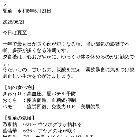
＞
夏至 令和8年6月21日
2026/06/21
今日は夏至
一年で最も日が長く夜が短くなる頃、強い陽気の影響で不
眠、多夢が多くなる時期です。
夕食後は、心おだやかに、ゆっくり体を休めるのがお勧めで
す。
冷たいもの、甘いもの、炭酸を控え、暴飲暴食に気をつけ規
則正しい生活を心がけましょう。
【旬の食べ物】
きゅうり：高血圧、夏バテを予防
おくら ：便通促進、血糖値抑制
ハモ ：疲労回復、免疫力ＵＰ、美肌効果
【夏至の気候】
乃東枯 6/21～ ウツボグサが枯れる
菖蒲華 6/26～ アヤメの花が咲く