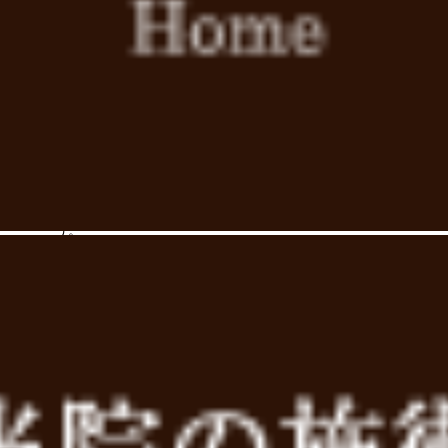
目標を定め、計画的な行動を心がけましょう。
･
新月周囲は身体が最も引き締まります。
今日から満月に向け徐々に緩めていきましょう。
･
新月～上弦の月 10月21日～10月29日
BチューブM ＋ 下半身を動かす。
上弦の月～満月 10月30日～11月4日
BチューブM ＋ 上半身を動かす。
ここ数日で急に気温が下がってきました。
Bチューブ、秋土用のBCエクササイズで体内時計を整え、免
う。
・腰が重たい
・クビや肩がカチカチ
など身体が動きにくいと感じたは早めにご相談ください📞
大久保接骨院
℡ 0774-62-4272
« 前のページ