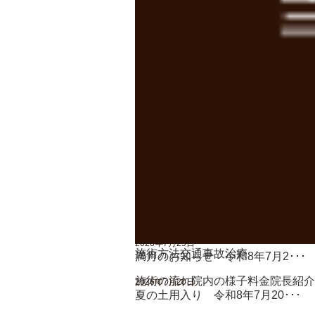
姿勢矯正
スポーツパフォーマンスの向上
肉離れ
膝の痛み
五十肩
股関節の痛み
シンスプリント
2026年8月7日
立秋 令和8年8月7日
2026年7月29日
施術方法
交通事故治療
満月のお知らせ 令和8年7月2･･･
施術の流れ
院内の様子
料金
院長紹介
2026年7月20日
夏の土用入り 令和8年7月20･･･