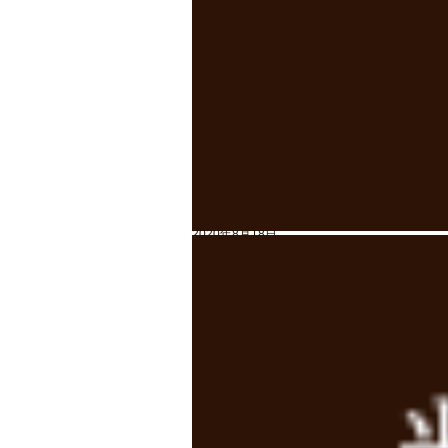
2022年8月30日
リンケージボード価格改定のお知･･
2021年6月21日
ウイルスに負けない身体づくりの･･
2020年12月30日
お正月休みのお知らせ
2020年10月9日
開院40周年のご報告
2020年8月18日
8月22日(土)受付時間変更の･･･
腰痛
ギックリ腰
肩こり