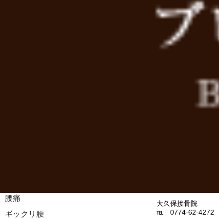
今日は満月
地球と月が互に引き
2022年8月30日
Ｂチューブでサポー
リンケージボード価格改定のお知･･･
満月～下弦の月 5月
2021年6月21日
ＢチューブＳ ＋ 
ウイルスに負けない身体づくりの･･･
下弦の月～新月 6月
2020年12月30日
ＢチューブＳ ＋ 
お正月休みのお知らせ
満月の日は大きな「
を整理してみましょ
2020年10月9日
開院40周年のご報告
京田辺市周辺でも田
2020年8月18日
8月22日(土)受付時間変更の･･･
急な温度変化や台風
舞われるパターンを
Ｂチューブ＋バーエ
境、リズムを整えま
眼の疲れ、クビや肩
腰痛
大久保接骨院
℡ 0774-62-4272
ギックリ腰