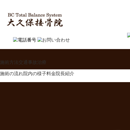
施術方法
交通事故治療
施術の流れ
院内の様子
料金
院長紹介
ホーム
＞
満月のお知らせ 令和8年5月31日