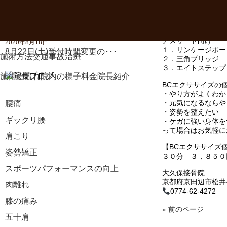
１．リンケージボー
2020年10月9日
２．バーエクササイ
開院40周年のご報告
３．横座り
アスリート向け
2020年8月18日
１．リンケージボー
8月22日(土)受付時間変更の･･･
施術方法
交通事故治療
２．三角ブリッジ
３．エイトステップ
施術の流れ
院内の様子
料金
院長紹介
BCエクササイズの
・やり方がよくわか
・元気になるならや
腰痛
・姿勢を整えたい
ギックリ腰
・ケガに強い身体を
って場合はお気軽に
肩こり
【BCエクササイズ
姿勢矯正
３０分 ３，８５０
スポーツパフォーマンスの向上
大久保接骨院
京都府京田辺市松井ケ
肉離れ
0774-62-4272
膝の痛み
« 前のページ
五十肩