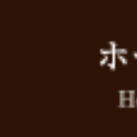
ホーム
＞
秋の土用入り 令和7年10月20日
今日は秋の土用入り
徐々に日の出が遅く
2022年8月30日
リンケージボード価格改定のお知･･･
引き続き冷たいもの
や偏食を改め、軽い
2021年6月21日
ウイルスに負けない身体づくりの･･･
恐ろしく暑かった夏
秋土用のBCエクサ
2020年12月30日
お正月休みのお知らせ
秋土用のBCエクサ