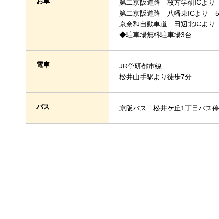
お車
第二京阪道路 枚方学研ICより 
第二京阪道路 八幡東ICより 5
京奈和自動車道 田辺北ICより 
◆駐車場無料駐車場3台
電車
JR学研都市線
松井山手駅より徒歩7分
バス
京阪バス 松井ケ丘1丁目バス停