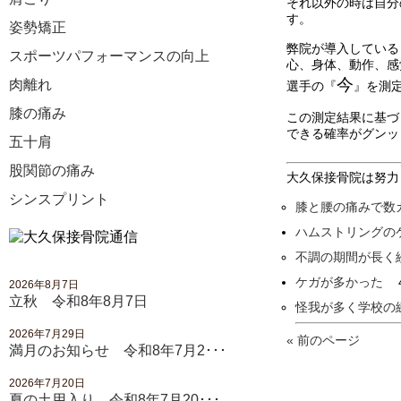
それ以外の時は自分
す。
姿勢矯正
弊院が導入している
スポーツパフォーマンスの向上
心、身体、動作、感
今
肉離れ
選手の
『
』
を測
膝の痛み
この測定結果に基づ
できる確率がグンッ
五十肩
股関節の痛み
大久保接骨院は努力
シンスプリント
膝と腰の痛みで数
ハムストリングの
不調の期間が長く
ケガが多かった
４
2026年8月7日
立秋 令和8年8月7日
怪我が多く学校の
2026年7月29日
« 前のページ
満月のお知らせ 令和8年7月2･･･
2026年7月20日
夏の土用入り 令和8年7月20･･･