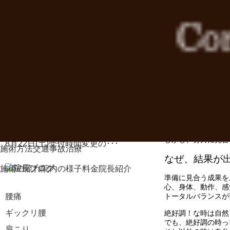
６月１日(土)２日(
ＮＰＯスポーツ健康
2022年8月30日
兵庫県と奈良県のイ
リンケージボード価格改定のお知･･･
2021年6月21日
ウイルスに負けない身体づくりの･･･
2020年12月30日
お正月休みのお知らせ
2020年10月9日
開院40周年のご報告
多くの選手が辛いト
2020年8月18日
しかし、努力に見合
8月22日(土)受付時間変更の･･･
施術方法
交通事故治療
なぜ、結果が
施術の流れ
院内の様子
料金
院長紹介
準備に見合う成果を
心、身体、動作、感
腰痛
トータルバランスが
ギックリ腰
絶好調！な時は自然
でも、絶好調の時っ
肩こり