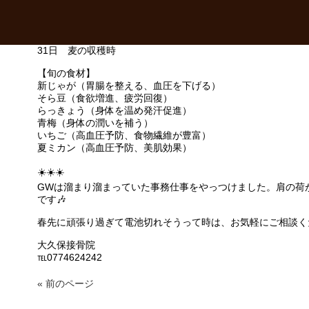
16日 たけのこが生えてくる
小満 万物がすくすく成長する季節
21日 かいこが桑の葉を盛んに食べる
26日 紅花が咲く
31日 麦の収穫時
【旬の食材】
新じゃが（胃腸を整える、血圧を下げる）
そら豆（食欲増進、疲労回復）
らっきょう（身体を温め発汗促進）
青梅（身体の潤いを補う）
いちご（高血圧予防、食物繊維が豊富）
夏ミカン（高血圧予防、美肌効果）
☀️☀️☀️
GWは溜まり溜まっていた事務仕事をやっつけました。肩の荷
です🎶
春先に頑張り過ぎて電池切れそうって時は、お気軽にご相談くだ
大久保接骨院
℡0774624242
« 前のページ