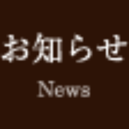
令和5年5月8日
立夏を迎えました。
今朝はあいにくの曇り空ですが、きもちのいい青空が広がる季
が、GW前からストレスが溜まってる方が急増してます💦 
･
こり易いので、血圧が高め、心臓が弱い、肩こり症の人は特に注
朝日は自律神経の調整にとても有効です。外に出て朝日を浴び
･
な紫外線対策もお忘れなく🕶
気温も徐々に上がり1年で最も活動し易い初夏は循環器への負
体に堪えるので、日に一杯程度を目安にしてください。(ﾄﾃﾓﾂﾗ
ど赤い食べ物は抗酸化作用が強く特におススメです。
【初夏の気候】
立夏 一年で最も過ごしやすい季節
6日 カエルが元気に鳴き始める
11日 ミミズが地上にはい出てくる