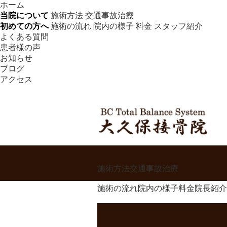
ホーム
当院について
施術方法
交通事故治療
初めての方へ
施術の流れ
院内の様子
料金
スタッフ紹介
よくある質問
患者様の声
お知らせ
ブログ
アクセス
施術方法
交通事故治療
施術の流れ
院内の様子
料金
院長紹介