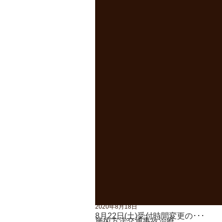
ホーム
＞
2019年1月号
2022年8月30日
リンケージボード価格改定のお知･･
2021年6月21日
ウイルスに負けない身体づくりの･･
2020年12月30日
お正月休みのお知らせ
2020年10月9日
開院40周年のご報告
2020年8月18日
8月22日(土)受付時間変更の･･･
施術方法
交通事故治療