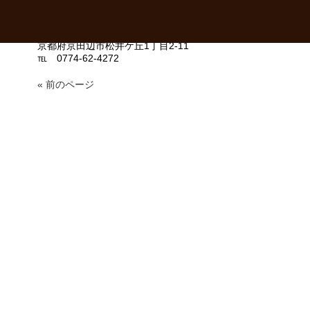
困ったときの「大久保接骨院」
京都府京田辺市松井ケ丘1丁目2-11
℡ 0774-62-4272
« 前のページ