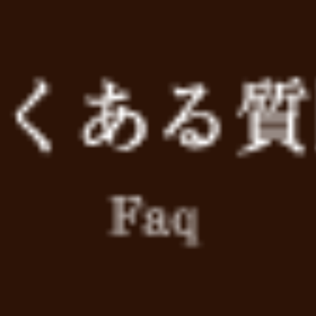
せ 令和4年7月29日
夏の土用に入り、自律神経がお疲れの方が急増しています
気候のように体調も不安定になり易い時期です。
クーラーによる冷やしすぎ、冷たいものの摂り過ぎに注意して
･
今日は新月です
･
新月周囲は身体が最も引き締まります。
今日から満月に向け徐々に緩めていきましょう。
新月～上弦の月 7月29日～8月4日
ＢチューブM ＋ 下半身を動かす。
上弦の月～満月 8月5日～8月11日
ＢチューブM ＋ 上半身を動かす。
そして、新月の日は「決意」するのに適しています。
太陰手帳に計画を書き出し、実行に移しましょう。