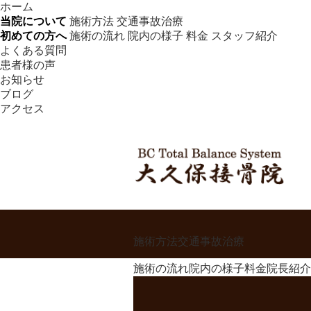
ホーム
当院について
施術方法
交通事故治療
初めての方へ
施術の流れ
院内の様子
料金
スタッフ紹介
よくある質問
患者様の声
お知らせ
ブログ
アクセス
施術方法
交通事故治療
施術の流れ
院内の様子
料金
院長紹介