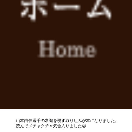
せ 令和5年3月7日
今晩は満月です🌕
地球と月の引力の作用で、明日から徐々に身体は引き締まって
･
Ｂチューブで引き締めをサポートしましょう❗️
満月～下弦の月 3月7日～3月14日
･
ＢチューブＳ ＋ 上半身を動かす。
下弦の月～新月 3月15日～3月21日
ＢチューブＳ ＋ 下半身を動かす。
満月は「評価」するのに適した一日
新月からの行いを振り返り「結果」を整理してください。
山本由伸選手の常識を覆す取り組みが本になりました。
読んでメチャクチャ気合入りました😁