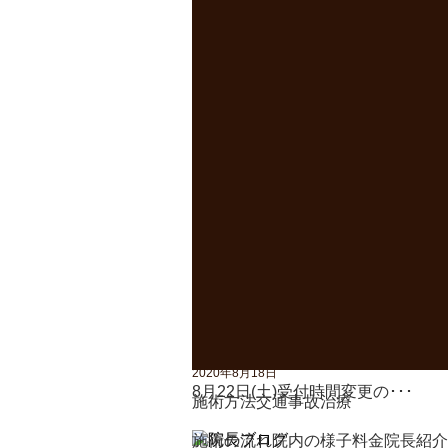
ホーム
＞
満月のお知ら
2022年8月30日
リンケージボード価格改定のお知･･
2021年6月21日
ウイルスに負けない身体づくりの･･
2020年12月30日
お正月休みのお知らせ
2020年10月9日
開院40周年のご報告
2020年8月18日
8月22日(土)受付時間変更の･･･
施術方法
交通事故治療
施術の流れ
院内の様子
料金
院長紹介