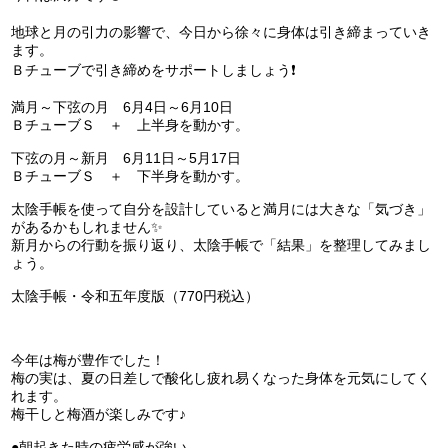
地球と月の引力の影響で、今日から徐々に身体は引き締まっていき
ます。
Ｂチューブで引き締めをサポートしましょう❗️
満月～下弦の月 6月4日～6月10日
ＢチューブＳ ＋ 上半身を動かす。
下弦の月～新月 6月11日～5月17日
ＢチューブＳ ＋ 下半身を動かす。
太陰手帳を使って自分を設計していると満月には大きな「気づき」
があるかもしれません✨
新月からの行動を振り返り、太陰手帳で「結果」を整理してみまし
ょう。
太陰手帳・令和五年度版（770円税込）
今年は梅が豊作でした！
梅の実は、夏の日差しで酸化し疲れ易くなった身体を元気にしてく
れます。
梅干しと梅酒が楽しみです♪
●朝起きた時の疲労感が強い